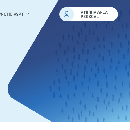
A MINHA ÁREA
S
NOTÌCIAS
PT
PESSOAL